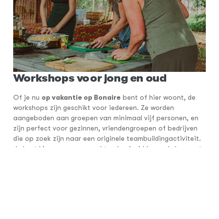
Workshops voor jong en oud
Of je nu
op vakantie op Bonaire
bent of hier woont, de
workshops zijn geschikt voor iedereen. Ze worden
aangeboden aan groepen van minimaal vijf personen, en
zijn perfect voor gezinnen, vriendengroepen of bedrijven
die op zoek zijn naar een originele teambuildingactiviteit.
Je kunt kiezen voor een ochtend- of middagworkshop met
ontbijt of lunch, of een sfeervolle avondworkshop met
diner en kampvuur.
Het menu is grotendeels vegetarisch, maar er is ook de
mogelijkheid om te koken met lokaal vlees of verse vis. Alles
draait om pure ingrediënten, eerlijke smaken en samen
genieten.