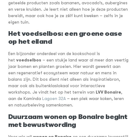
geteelde producten zoals bananen, avocado’s, aubergines
en verse kruiden. Je leert niet alleen hoe je deze producten
bereidt, maar ook hoe je ze zélf kunt kweken – zelfs in je
eigen tuin.
Het voedselbos: een groene oase
op het eiland
Een bijzonder onderdeel van de kookschool is
het
voedselbos
– een stukje land waar al meer dan veertig
jaar bomen en planten groeien. Hier wordt gewerkt aan
een regeneratief ecosysteem waar natuur en mens in
balans zijn. Dit bos dient niet alleen als inspiratiebron,
maar ook als buitenklaslokaal voor interactieve
workshops. Je vindt het op het terrein van
LVV Bonaire
,
aan de Kaminda
Lagoen 32A
– een plek waar koken, leren
en natuurbeleving samenkomen.
Duurzaam wonen op Bonaire begint
met bewustwording
Voor wie wil
wonen op Bonaire
en een duurzame levensstijl