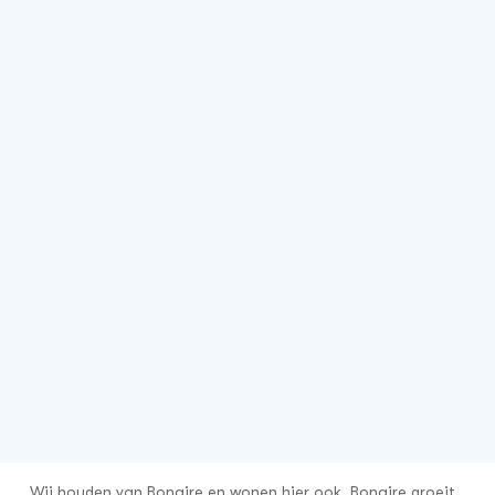
Wij houden van Bonaire en wonen hier ook. Bonaire groeit,