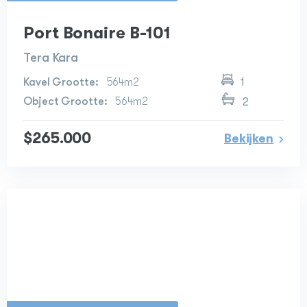
Port Bonaire B-101
Tera Kara
564m2
1
564m2
2
$265.000
Bekijken