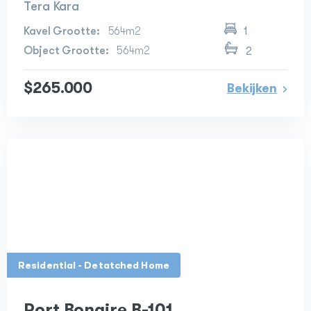
Tera Kara
564m2
1
564m2
2
$265.000
Bekijken
Residential - Detatched Home
Port Bonaire B-101