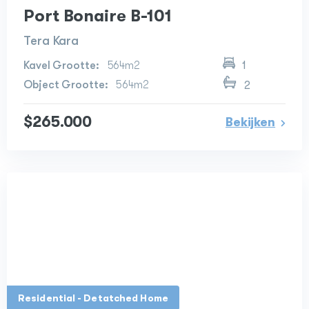
Port Bonaire B-101
Tera Kara
564m2
1
564m2
2
$265.000
Bekijken
Residential - Detatched Home