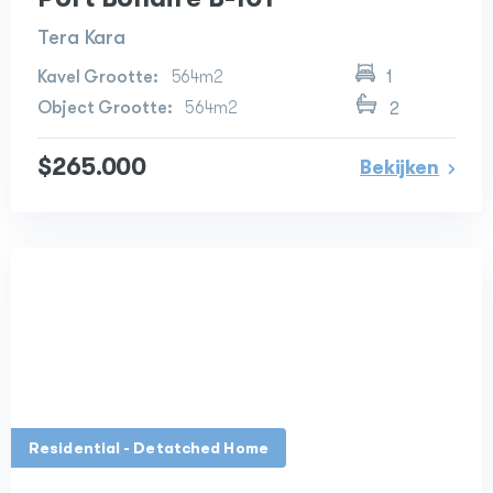
Tera Kara
564m2
1
564m2
2
$265.000
Bekijken
Residential - Detatched Home