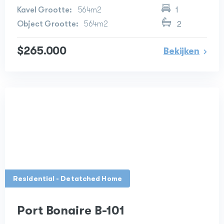
564m2
1
564m2
2
$265.000
Bekijken
Residential - Detatched Home
Port Bonaire B-101