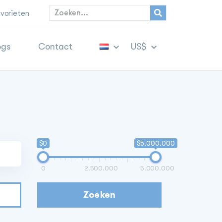
vorieten
ogs
Contact
US$
$0
$5.000.000
0
2.500.000
5.000.000
Zoeken