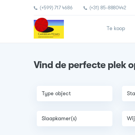
(+599) 717 4686
(+31) 85-8880442
Te koop
Vind de perfecte plek 