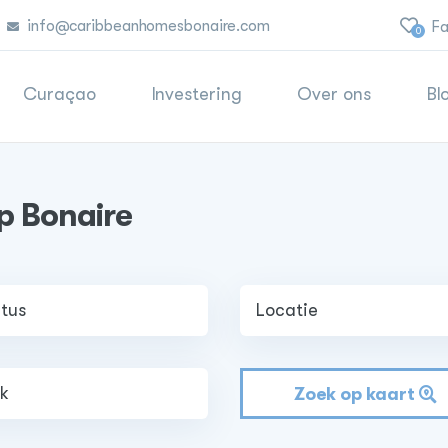
info@caribbeanhomesbonaire.com
Fa
0
Curaçao
Investering
Over ons
Bl
op Bonaire
Zoek op kaart