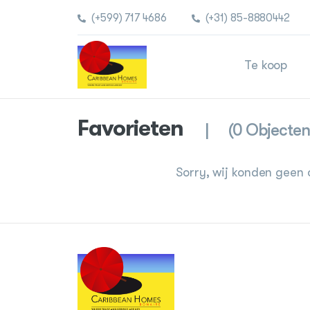
(+599) 717 4686
(+31) 85-8880442
Te koop
Favorieten
(0 Objecten
Sorry, wij konden geen 