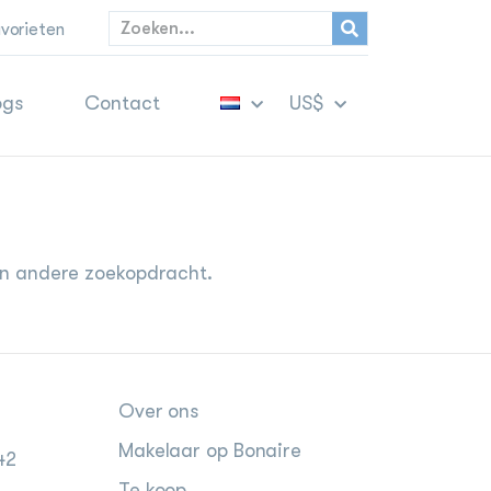
vorieten
ogs
Contact
US$
een andere zoekopdracht.
Over ons
Makelaar op Bonaire
42
Te koop