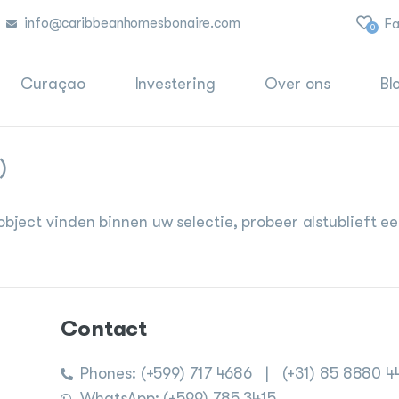
info@caribbeanhomesbonaire.com
Fa
0
Curaçao
Investering
Over ons
Bl
)
object vinden binnen uw selectie, probeer alstublieft 
Contact
Phones:
(+599) 717 4686
|
(+31) 85 8880 4
WhatsApp: (+599) 785 3415