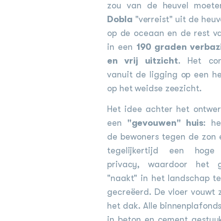
zou van de heuvel moete
Dobla
"verreist" uit de heuve
op de oceaan en de rest va
in een
190 graden verba
en vrij uitzicht
. Het con
vanuit de ligging op een he
op het weidse zeezicht.
Het idee achter het ontwer
een
"gevouwen" huis
: h
de bewoners tegen de zon 
tegelijkertijd een hog
privacy, waardoor het g
"naakt" in het landschap t
gecreëerd. De vloer vouwt 
het dak. Alle binnenplafonds
in beton en cement gestuu