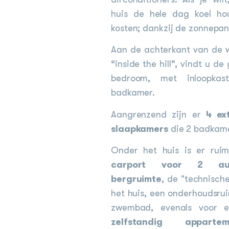
huis de hele dag koel ho
kosten; dankzij de zonnepan
Aan de achterkant van de 
“inside the hill”, vindt u d
bedroom, met inloopkas
badkamer.
Aangrenzend zijn er
4 ex
slaapkamers
die 2 badkame
Onder het huis is er rui
carport voor 2 aut
bergruimte
, de "technisch
het huis, een onderhoudsru
zwembad, evenals voor
zelfstandig appartem