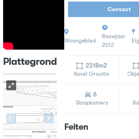
Contact
Bouwjaar
Woongebied
Ei
2012
Plattegrond
2318m2
Kavel Grootte
Obje
6
Slaapkamers
B
Feiten