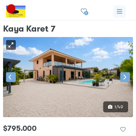
0
Kaya Karet 7
1/49
$795.000